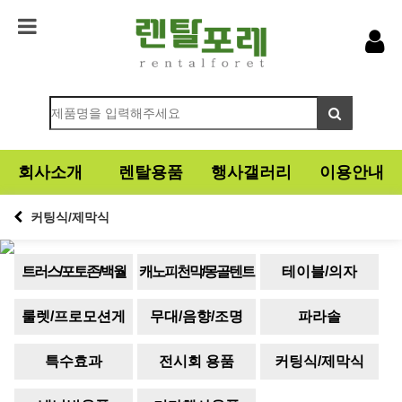
회사소개
렌탈용품
행사갤러리
이용안내
커팅식/제막식
트러스/포토존/백월
캐노피천막/몽골텐트
테이블/의자
룰렛/프로모션게
무대/음향/조명
파라솔
임기
특수효과
전시회 용품
커팅식/제막식