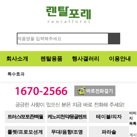
회사소개
렌탈용품
행사갤러리
이용안내
특수효과
이미
트러스/포토존/백월
캐노피천막/몽골텐트
테이블/의자
지
목록
룰렛/프로모션게
무대/음향/조명
파라솔
게시