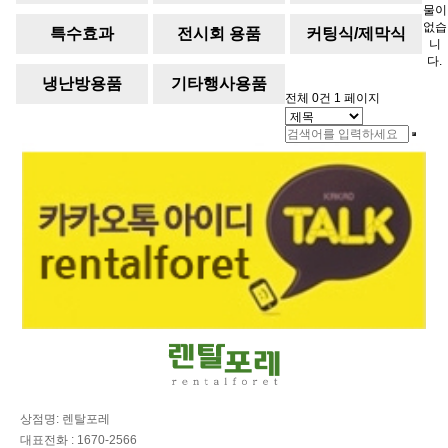
물이
임기
없습
특수효과
전시회 용품
커팅식/제막식
니
다.
냉난방용품
기타행사용품
전체 0건
1 페이지
상점명: 렌탈포레
대표전화 : 1670-2566