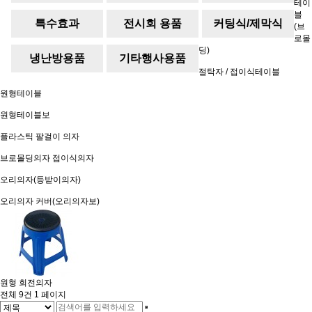
테이
블
임기
특수효과
전시회 용품
커팅식/제막식
(브
로몰
딩)
냉난방용품
기타행사용품
절탁자 / 접이식테이블
원형테이블
원형테이블보
플라스틱 팔걸이 의자
브로몰딩의자 접이식의자
오리의자(등받이의자)
오리의자 커버(오리의자보)
원형 회전의자
전체 9건
1 페이지