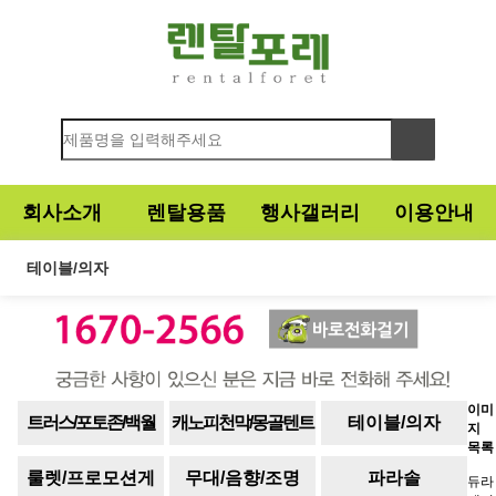
회사소개
렌탈용품
행사갤러리
이용안내
테이블/의자
이미
트러스/포토존/백월
캐노피천막/몽골텐트
테이블/의자
지
목록
룰렛/프로모션게
무대/음향/조명
파라솔
듀라