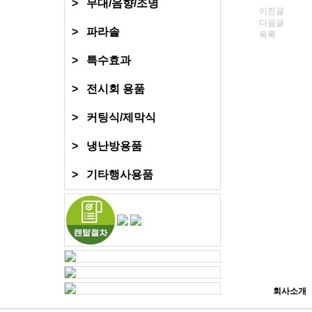
> 무대/음향/조명
이전글
다음글
> 파라솔
목록
> 특수효과
> 전시회 용품
> 커팅식/제막식
> 냉난방용품
> 기타행사용품
회사소개