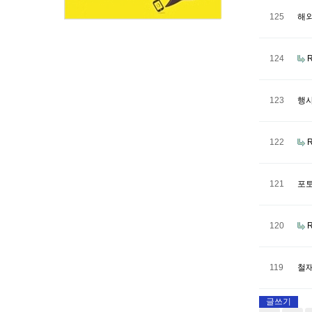
125
해외
124
123
행사
122
121
포토
120
119
철재
글쓰기