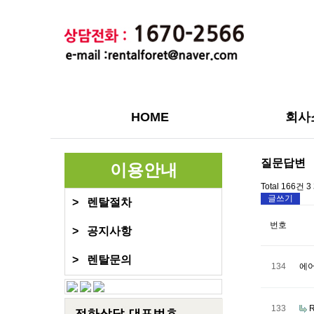
HOME
회사
하위분류
질문답변
이용안내
Total 166건
3
글쓰기
> 렌탈절차
번호
> 공지사항
> 렌탈문의
134
에
133