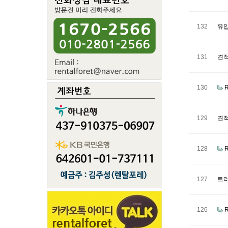
132
유압
131
견적
130
129
견
128
127
트러
126