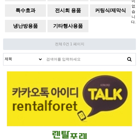
이
없
임기
특수효과
전시회 용품
커팅식/제막식
습
니
다.
냉난방용품
기타행사용품
전체 0건
1 페이지