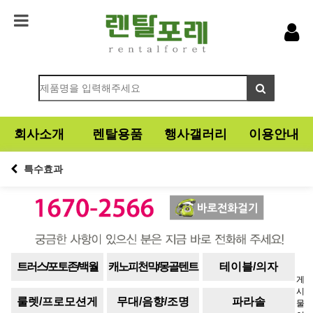
회사소개
렌탈용품
행사갤러리
이용안내
특수효과
트러스/포토존/백월
캐노피천막/몽골텐트
테이블/의자
게
시
룰렛/프로모션게
무대/음향/조명
파라솔
물