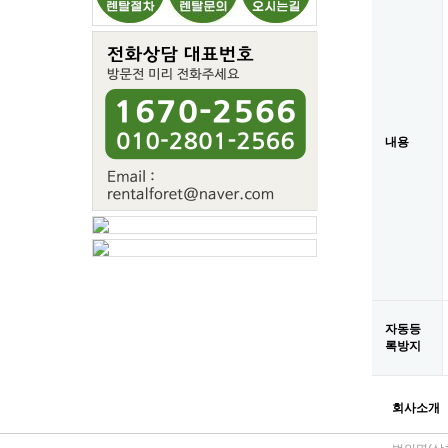
내용
숫자음성듣기
새로고침
자동등
록방지
회사소개