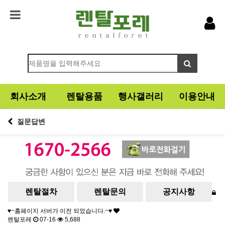
회사소개
렌탈용품
행사갤러리
이용안내
질문답변
렌탈절차
렌탈문의
공지사항
♥~홈페이지 서버가 이전 되었습니다.~♥
렌탈포레
07-16
5,688